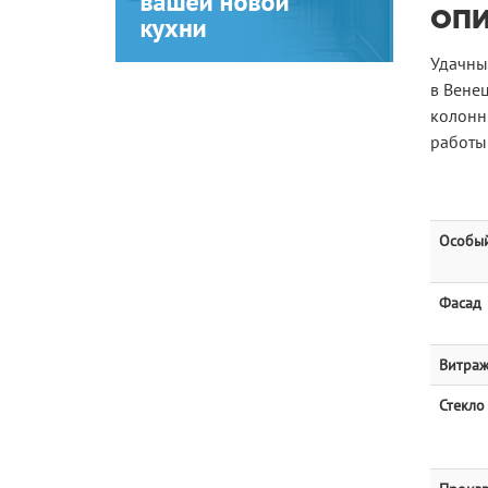
ОП
Удачны
в Венец
колонн
работы
Особый
Фасад
Витра
Стекло