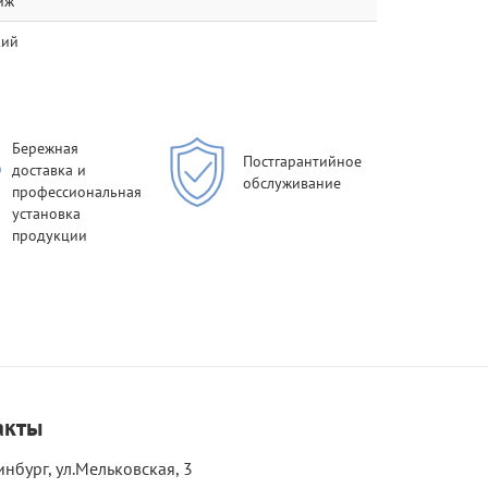
иж
кий
Бережная
Постгарантийное
доставка и
обслуживание
профессиональная
установка
продукции
акты
инбург, ул.Мельковская, 3