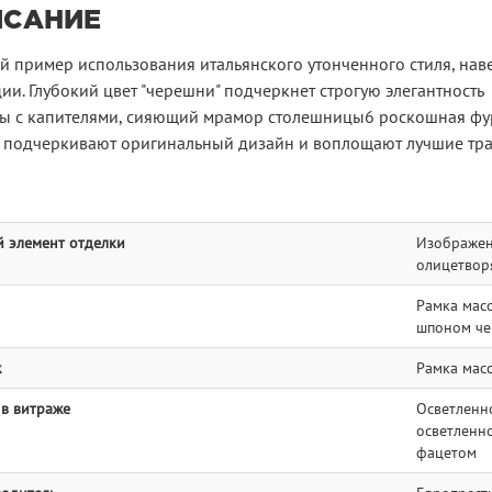
ИСАНИЕ
й пример использования итальянского утонченного стиля, на
ии. Глубокий цвет "черешни" подчеркнет строгую элегантность
ы с капителями, сияющий мрамор столешницы6 роскошная фу
 подчеркивают оригинальный дизайн и воплощают лучшие тра
 элемент отделки
Изображени
олицетворя
Рамка масс
шпоном че
ж
Рамка мас
 в витраже
Осветленно
осветленно
фацетом