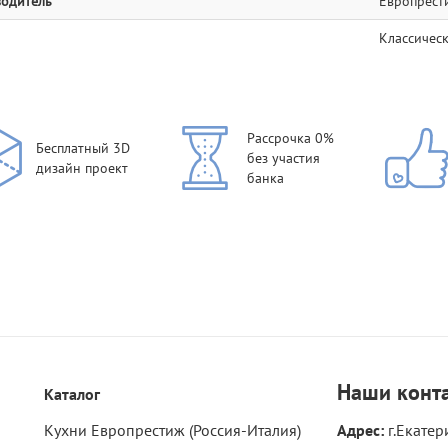
одитель
Европрест
Классичес
Рассрочка 0%
Бесплатный 3D
без участия
дизайн проект
банка
Наши
конт
Каталог
Кухни Европрестиж (Россия-Италия)
Адрес:
г.Екатер