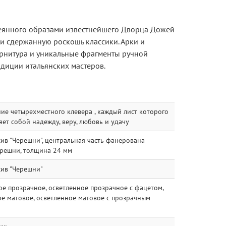
веянного образами известнейшего Дворца Дожей
 и сдержанную роскошь классики. Арки и
рнитура и уникальные фрагменты ручной
диции итальянских мастеров.
е четырехместного клевера , каждый лист которого
ет собой надежду, веру, любовь и удачу
ив "Черешни", центральная часть фанерована
решни, толщина 24 мм
сив "Черешни"
е прозрачное, осветленное прозрачное с фацетом,
е матовое, осветленное матовое с прозрачным