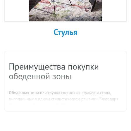
Стулья
Преимущества покупки
обеденной зоны
Обеденная зона
или группа состоит из стульев и стола,
выполненных в одном стилистическом решении. Благодаря
большому выбору моделей обеденная группа подходит для
кухонь разной планировки.
Основные различия
Обеденные зоны различаются по следующим параметрам: