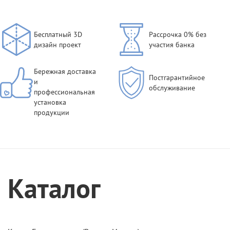
Бесплатный 3D
Рассрочка 0% без
дизайн проект
участия банка
Бережная доставка
Постгарантийное
и
обслуживание
профессиональная
установка
продукции
Каталог