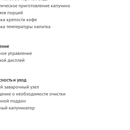
тическое приготовление капучино
мов порций
вка крепости кофе
вка температуры напитка
ение
ное управление
ой дисплей
ность и уход
й заварочный узел
ение о необходимости очистки
ной поддон
ный капучинатор