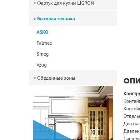
Фартук для кухни LIGRON
Бытовая техника
ASKO
Falmec
Smeg
Vzug
Обеденные зоны
ОП
Констр
Контейн
Контей
Отдель
Два на
Давлен
Систем