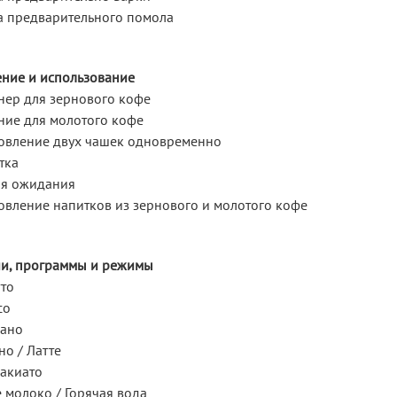
а предварительного помола
ние и использование
нер для зернового кофе
ние для молотого кофе
овление двух чашек одновременно
тка
я ожидания
овление напитков из зернового и молотого кофе
и, программы и режимы
тто
со
ано
о / Латте
макиато
 молоко / Горячая вода