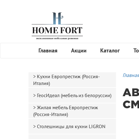
Главная
Акции
Каталог
То
Главна
Кухни Европрестиж (Россия-
Италия)
А
ГеосИдеал (мебель из белоруссии)
CM
Жилая мебель Европрестиж
(Россия-Италия)
Столешницы для кухни LIGRON