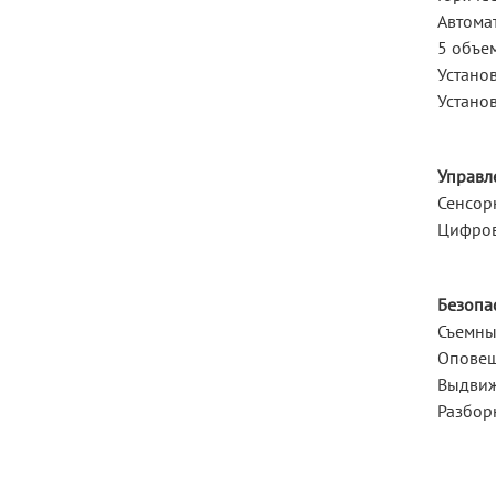
Автома
5 объе
Устано
Устано
Управл
Сенсор
Цифров
Безопас
Съемны
Оповещ
Выдвиж
Разбор