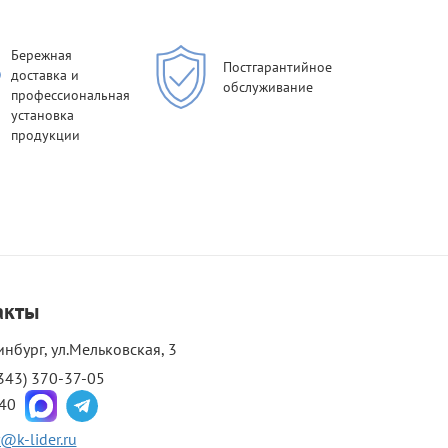
Бережная
Постгарантийное
доставка и
обслуживание
профессиональная
установка
продукции
акты
инбург, ул.Мельковская, 3
343) 370-37-05
-40
@k-lider.ru