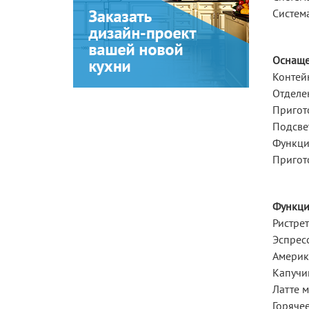
Систем
Оснаще
Контей
Отделе
Пригот
Подсве
Функци
Пригот
Функци
Ристре
Эспрес
Америк
Капучин
Латте 
Горячее