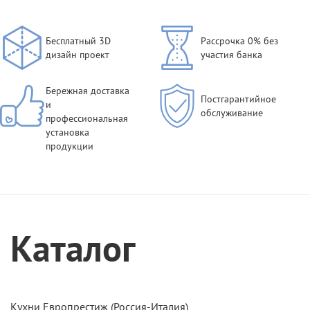
Бесплатный 3D
Рассрочка 0% без
дизайн проект
участия банка
Бережная доставка
Постгарантийное
и
обслуживание
профессиональная
установка
продукции
Каталог
Кухни Европрестиж (Россия-Италия)