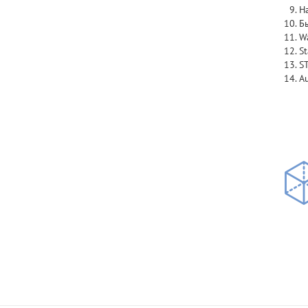
Н
Б
W
S
S
A