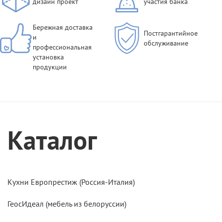
дизайн проект
участия банка
Бережная доставка
Постгарантийное
и
обслуживание
профессиональная
установка
продукции
Каталог
Кухни Европрестиж (Россия-Италия)
ГеосИдеал (мебель из белоруссии)