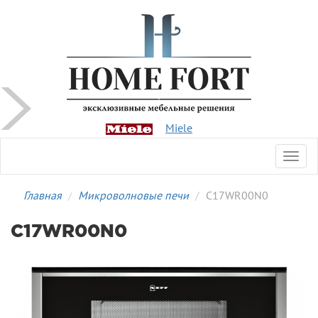
Miele
Toggl
navig
Главная
Микроволновые печи
C17WR00N0
C17WR00N0