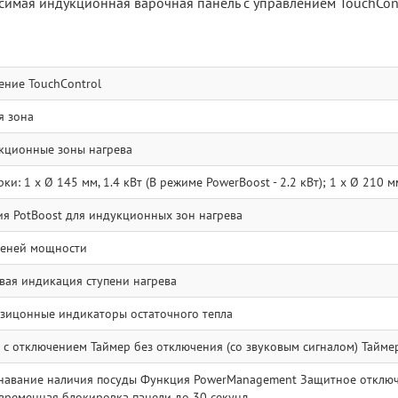
симая индукционная варочная панель с управлением TouchCon
ение TouchControl
я зона
кционные зоны нагрева
и: 1 x Ø 145 мм, 1.4 кВт (В режиме PowerBoost - 2.2 кВт); 1 x Ø 210 мм
я PotBoost для индукционных зон нагрева
пеней мощности
ая индикация ступени нагрева
зицонные индикаторы остаточного тепла
 с отключением Таймер без отключения (со звуковым сигналом) Тайме
навание наличия посуды Функция PowerManagement Защитное отключе
временная блокировка панели до 30 секунд