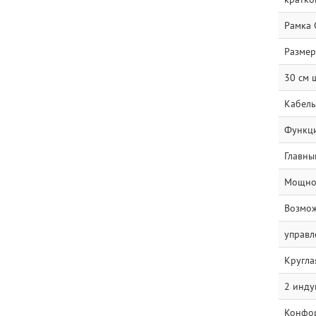
Рамка 
Размер
30 см 
Кабель
Функц
Главны
Мощнос
Возмож
управл
Кругла
2 инду
Конфорк