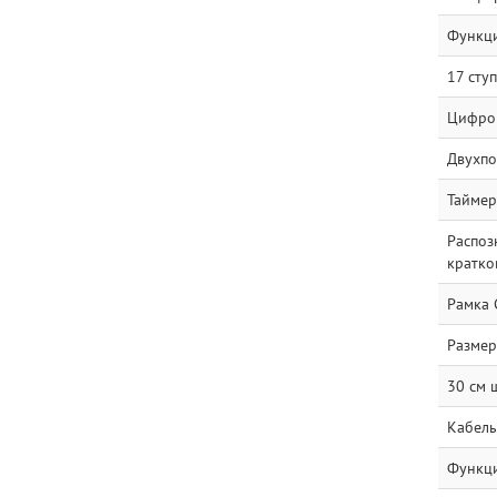
Функци
17 сту
Цифров
Двухпо
Таймер
Распоз
кратко
Рамка 
Размер
30 см 
Кабель
Функц