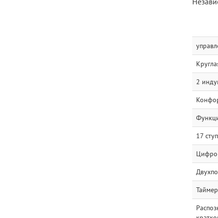
Незави
управл
Кругла
2 инду
Конфорк
Функци
17 сту
Цифров
Двухпо
Таймер
Распоз
кратко