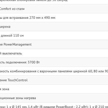
Comfort из стали
ы для встраивания 270 мм x 490 мм
ширина
 длиной 110 см
ия PowerManagement
й выключатель
ть подключения: 3700 Вт
ность комбинирования с варочными панелями шириной 60, 80 или 9
ение TouchControl
я зона
кционные зоны нагрева
и: 1 x Ø 145 мм, 1.4 кВт (В режиме PowerBoost - 2.2 кВт); 1 x Ø 210 мм