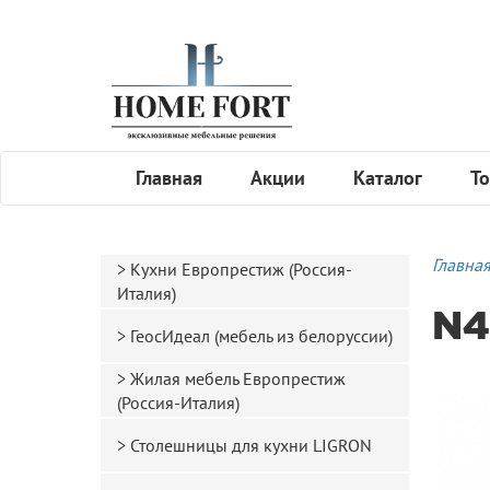
Главная
Акции
Каталог
То
Главна
Кухни Европрестиж (Россия-
Италия)
N4
ГеосИдеал (мебель из белоруссии)
Жилая мебель Европрестиж
(Россия-Италия)
Столешницы для кухни LIGRON