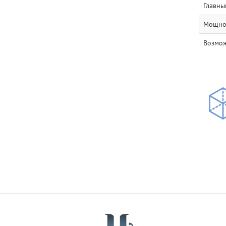
Главны
Мощнос
Возмож