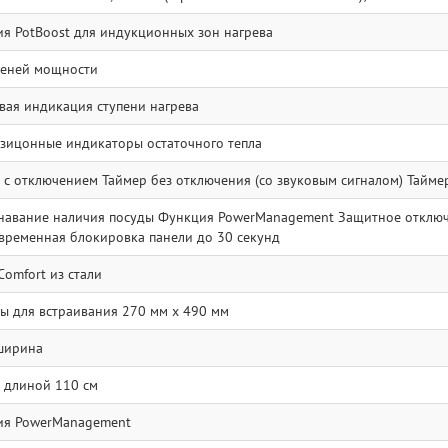
я PotBoost для индукционных зон нагрева
пеней мощности
ая индикация ступени нагрева
зицонные индикаторы остаточного тепла
 с отключением Таймер без отключения (со звуковым сигналом) Тайме
навание наличия посуды Функция PowerManagement Защитное отключе
временная блокировка панели до 30 секунд
Comfort из стали
ы для встраивания 270 мм x 490 мм
ширина
 длиной 110 см
ия PowerManagement