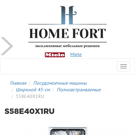
Miele
Toggl
navig
Главная
Посудомоечные машины
Шириной 45-см
Полновстраиваемые
S58E40X1RU
S58E40X1RU