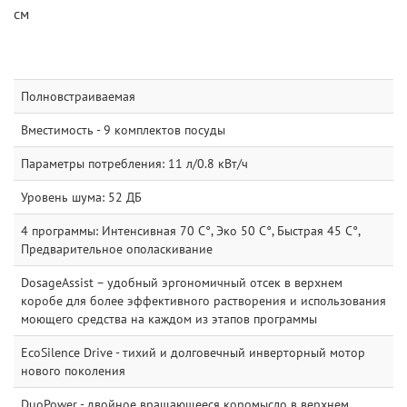
см
Полновстраиваемая
Вместимость - 9 комплектов посуды
Параметры потребления: 11 л/0.8 кВт/ч
Уровень шума: 52 ДБ
4 программы: Интенсивная 70 C°, Эко 50 C°, Быстрая 45 C°,
Предварительное ополаскивание
DosageAssist – удобный эргономичный отсек в верхнем
коробе для более эффективного растворения и использования
моющего средства на каждом из этапов программы
EcoSilence Drive - тихий и долговечный инверторный мотор
нового поколения
DuoPower - двойное вращающееся коромысло в верхнем