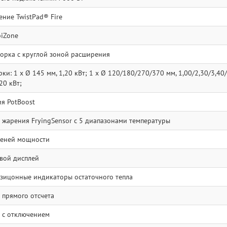
ение TwistPad® Fire
iZone
орка с круглой зоной расширения
и: 1 x Ø 145 мм, 1,20 кВт; 1 x Ø 120/180/270/370 мм, 1,00/2,30/3,40/4
20 кВт;
я PotBoost
 жарения FryingSensor с 5 диапазонами температуры
пеней мощности
вой дисплей
зицонные индикаторы остаточного тепла
 прямого отсчета
 с отключением