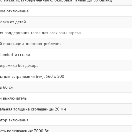
ng-пауза: кратковременная блокировка панели до 30 секунд
ое отключение
овка от детей
я поддержания тепла для всех зон нагрева
й индикации энергопотребления
Comfort из стали
керамика без декора
ы для встраивания (мм): 560 x 500
 60 см
й выключатель
льная толщина столешницы 20 мм
тор включения
ть подключения: 7000 Вт