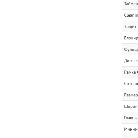
Таймер
Cleani
Защитн
Блокир
Функци
Диспле
Рамка 
Стекло
Размер
Ширина
Главны
Минима