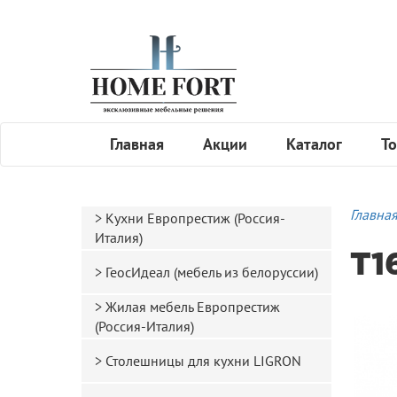
Главная
Акции
Каталог
То
Главна
Кухни Европрестиж (Россия-
Италия)
T1
ГеосИдеал (мебель из белоруссии)
Жилая мебель Европрестиж
(Россия-Италия)
Столешницы для кухни LIGRON