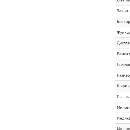
Cleani
Защитн
Блокир
Функци
Диспле
Рамка 
Стекло
Размер
Ширина
Главны
Минима
Индика
Мощнос