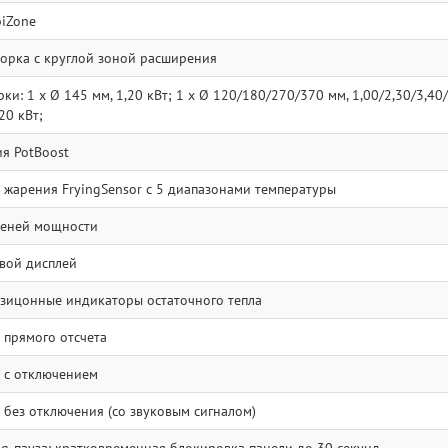
iZone
орка с круглой зоной расширения
и: 1 x Ø 145 мм, 1,20 кВт; 1 x Ø 120/180/270/370 мм, 1,00/2,30/3,40/4
20 кВт;
я PotBoost
 жарения FryingSensor с 5 диапазонами температуры
пеней мощности
вой дисплей
зицонные индикаторы остаточного тепла
 прямого отсчета
 с отключением
 без отключения (со звуковым сигналом)