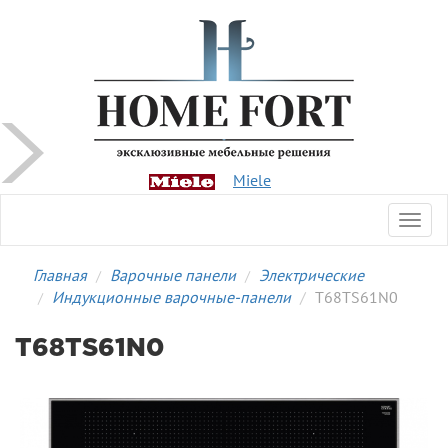
Miele
Toggl
navig
Главная
Варочные панели
Электрические
Индукционные варочные-панели
T68TS61N0
T68TS61N0