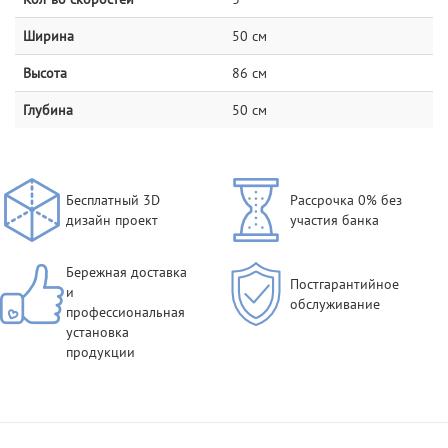
Ширина
50 см
Высота
86 см
Глубина
50 см
Бесплатный 3D
Рассрочка 0% без
дизайн проект
участия банка
Бережная доставка
Постгарантийное
и
обслуживание
профессиональная
установка
продукции