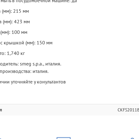
мыть в посудомоечной машине: да
 (мм): 215 мм
 (мм): 423 мм
(мм): 100 мм
 с крышкой (мм): 150 мм
то: 1,740 кг
дитель: smeg s.p.a., италия.
производства: италия.
ичии уточняйте у конультантов
л
CKFS2011