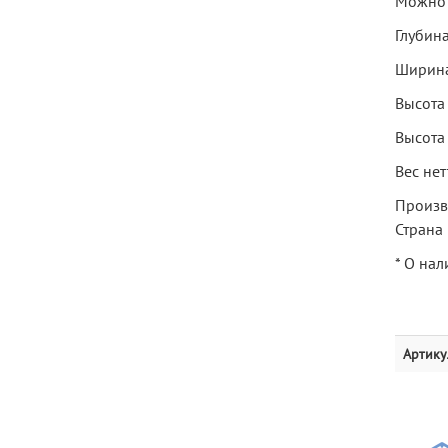
Можно 
Глубина
Ширина
Высота 
Высота
Вес нет
Произво
Страна 
* О нал
Артику