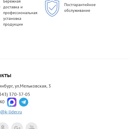
Бережная
Постгарантийное
доставка и
обслуживание
профессиональная
установка
продукции
акты
инбург, ул.Мельковская, 3
343) 370-37-05
-40
@k-lider.ru