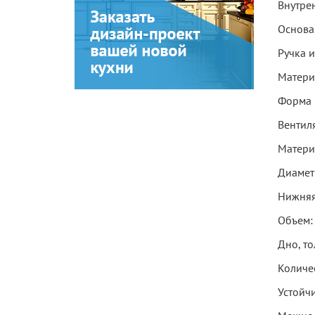
Внутре
Основа
Ручка 
Матери
Форма 
Вентил
Матери
Диамет
Нижняя
Объем: 
Дно, то
Количе
Устойчи