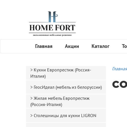
Главная
Акции
Каталог
То
Главна
Кухни Европрестиж (Россия-
Италия)
СО
ГеосИдеал (мебель из белоруссии)
Жилая мебель Европрестиж
(Россия-Италия)
Столешницы для кухни LIGRON