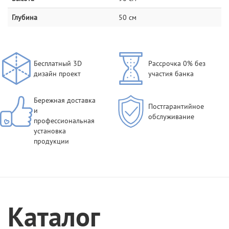
Глубина
50 см
Бесплатный 3D
Рассрочка 0% без
дизайн проект
участия банка
Бережная доставка
Постгарантийное
и
обслуживание
профессиональная
установка
продукции
Каталог