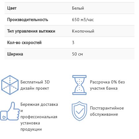
Цвет
Белый
Производительность
650 м3/час
Тип управления вытяжки
Кнопочный
Кол-во скоростей
3
Ширина
50 см
Бесплатный 3D
Рассрочка 0% без
дизайн проект
участия банка
Бережная доставка
Постгарантийное
и
обслуживание
профессиональная
установка
продукции