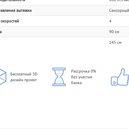
равления вытяжки
Сенсорны
 скоростей
4
а
90 см
145 см
Рассрочка 0%
Бесплатный 3D
без участия
дизайн проект
банка