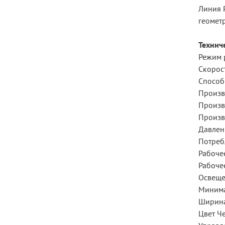
Линия 
геомет
Технич
Режим 
Скорос
Способ
Произв
Произв
Произв
Давлен
Потреб
Рабоче
Рабоче
Освеще
Минима
Ширина
Цвет Ч