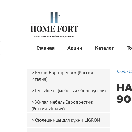
Главная
Акции
Каталог
То
Главна
Кухни Европрестиж (Россия-
Италия)
НА
ГеосИдеал (мебель из белоруссии)
90
Жилая мебель Европрестиж
(Россия-Италия)
Столешницы для кухни LIGRON