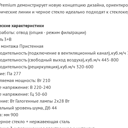
Premium демонстрирует новую концепцию дизайна, ориентиров
рические линии и черное стекло идеально подходят к стеклок
еские характеристики
работы: отвод (опция - режим фильтрации)
ть 3+В
 монтажа Пристенная
одительность (подключение в вентиляционный канал),куб.м/ч
одительность (свободный выход воздуха),куб.м/ч 445-800
одительность (рециркуляция),куб.м/ч 320-600
ие: Па 277
ляемая мощность: Вт 210
е напряжение: В 220-240
е напряжение: Гц 50-60
ние: Вт Галогенные лампы 2x28 Вт
льный уровень шума, Дб 44
: мм 900
ерное стекло + нержавеющая сталь