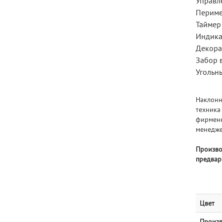
Управл
Периме
Таймер
Индика
Декора
Забор в
Угольн
Наклонн
техника
фирменн
менедже
Произво
предвар
Цвет
Произв