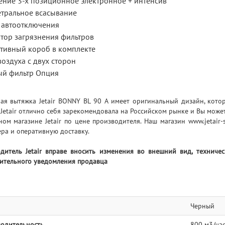
ение 3-х позиционное электронное + интенсив
тральное всасывание
 автоотключения
тор загрязнения фильтров
тивный короб в комплекте
оздуха с двух сторон
ый фильтр Опция
ая вытяжка Jetair BONNY BL 90 A имеет оригинальный дизайн, кото
 Jetair отлично себя зарекомендовала на Российском рынке и Вы може
ом магазине Jetair по цене производителя. Наш магазин www.jetair-
ра и оперативную доставку.
дитель Jetair вправе вносить изменения во внешний вид, техниче
ительного уведомления продавца
Черный
одительность
800 м3/ча