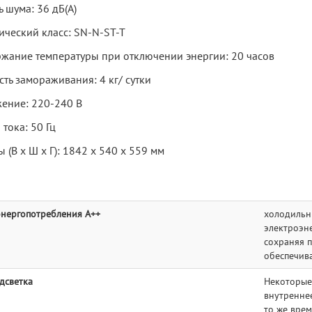
 шума: 36 дБ(А)
ический класс: SN-N-ST-T
жание температуры при отключении энергии: 20 часов
ть замораживания: 4 кг/ сутки
ение: 220-240 В
 тока: 50 Гц
 (В х Ш х Г): 1842 х 540 х 559 мм
энергопотребления A++
холодильн
электроэне
сохраняя 
обеспечив
дсветка
Некоторые
внутреннее
то же врем