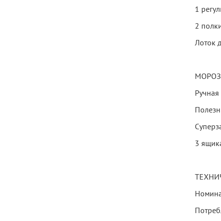
1 регу
2 полк
Лоток 
МОРОЗ
Ручная
Полезн
Суперз
3 ящик
ТЕХНИ
Номина
Потреб