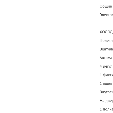
Общий 
Электр
ХОЛОД
Полезн
Вентил
Автома
4 регу
1 фикс
1 ящик
Внутре
На две
1 полк