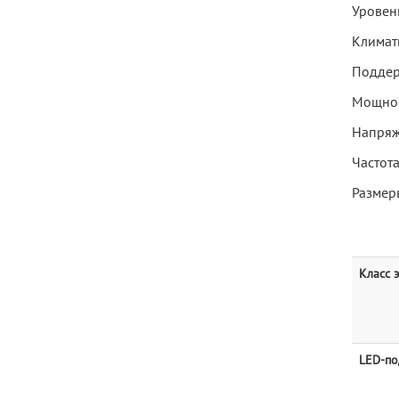
Уровень
Климат
Поддер
Мощнос
Напряж
Частота
Размеры
Класс 
LED-по