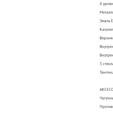
4 уров
Металл
Эмаль E
Катали
Верхня
Внутре
Внутре
3 стек
Танген
АКСЕС
Чугунн
Противе