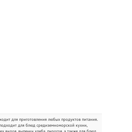
ходит для приготовления любых продуктов питания.
подходит для блюд средиземноморской кухни,
ех видов, выпечки хлеба, пирогов, а также для блюд