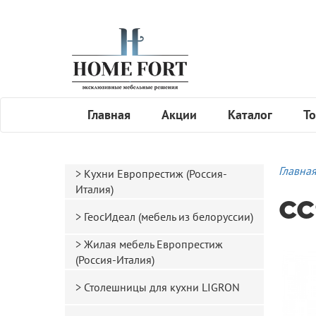
Главная
Акции
Каталог
То
Главна
Кухни Европрестиж (Россия-
Италия)
CC
ГеосИдеал (мебель из белоруссии)
Жилая мебель Европрестиж
(Россия-Италия)
Столешницы для кухни LIGRON