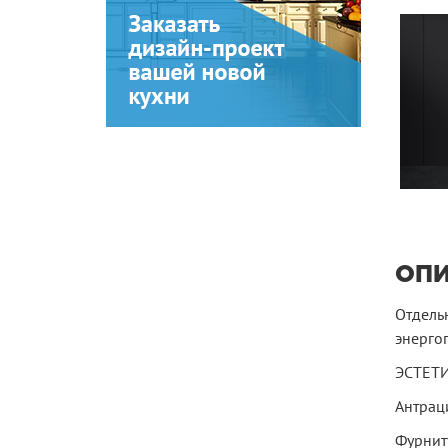
ОП
Отдельн
энерго
ЭСТЕТИ
Антрац
Фурнит