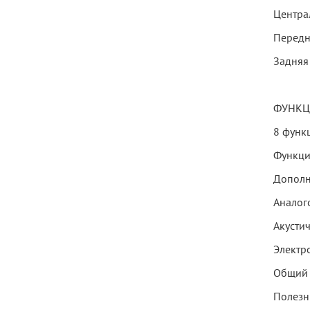
Централ
Передня
Задняя 
ФУНКЦИ
8 функ
Функци
Дополн
Аналог
Акусти
Электр
Общий 
Полезн