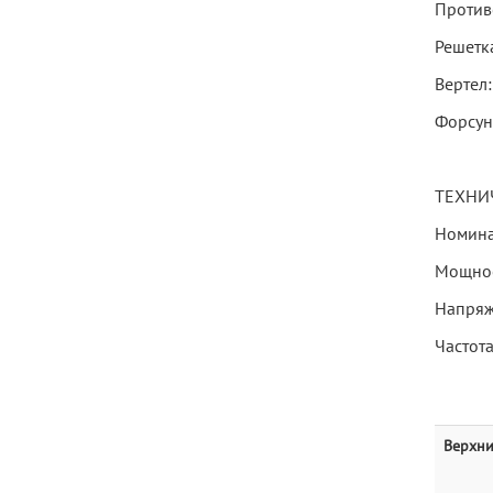
Противе
Решетка
Вертел:
Форсун
ТЕХНИ
Номина
Мощност
Напряж
Частота
Верхни