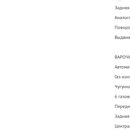
Задняя
Аналог
Поворо
Выдви
ВАРОЧ
Автома
Газ-кон
Чугунн
6 газов
Передня
Задняя 
Централ