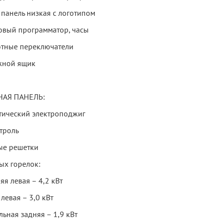
 панель низкая с логотипом
овый программатор, часы
тные переключатели
жной ящик
НАЯ ПАНЕЛЬ:
тический электроподжиг
троль
ые решетки
ых горелок:
я левая – 4,2 кВт
левая – 3,0 кВт
ьная задняя – 1,9 кВт