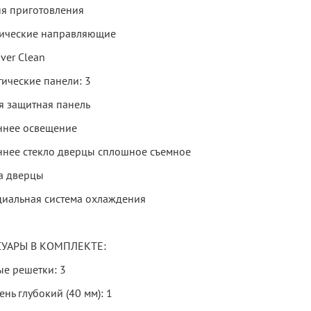
ня приготовления
ические направляющие
ver Clean
тические панели: 3
я защитная панель
ннее освещение
ннее стекло дверцы сплошное съемное
ла дверцы
циальная система охлаждения
СУАРЫ В КОМПЛЕКТЕ:
ые решетки: 3
нь глубокий (40 мм): 1