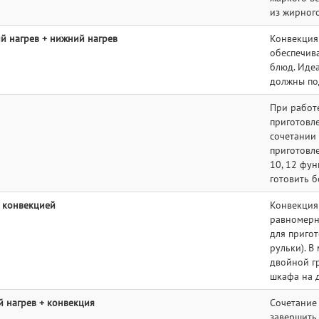
из жирного
й нагрев + нижний нагрев
Конвекция
обеспечив
блюд. Иде
должны по
При работ
приготовле
сочетании 
приготовле
10, 12 фу
готовить б
с конвекцией
Конвекция 
равномерно
для пригот
рульки). В
двойной гр
шкафа на 
 нагрев + конвекция
Сочетание
завершить 