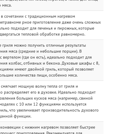
 мяса.
 в сочетании с традиционным нагревом
аетравноме рное приготовление даже очень сложных
ально подходит для печенья и пирожных, которые
двергаться тепловой обработке равномерно.
е гриля можно получить отличные результаты
ния мяса (средние и небольшие порции). В
с вертелом (где он есть), идеально подходит для
ния колбас, отбивных и бекона. Духовые шкафы с 8,
нкциями имеют двойной гриль, который позволяет
ольшие количества пищи, особенно мяса.
смягчает мощную волну тепла от гриля и
 распределяет его в духовке. Идеально подходит
овления больших кусков мяса (например, свиной
 моделях с 10 или 12 функциями используется
иль, что увеличивает производительность духового
данной функции.
 конвекции с нижним нагревом позволяет быстрее
процесс приготовления. Рекомендуется для