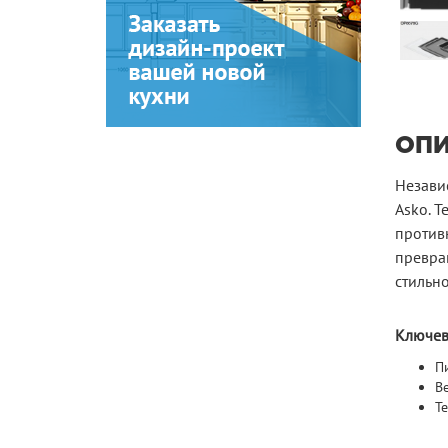
ОП
Незави
Asko. 
против
превращ
стильно
Ключев
П
В
Т