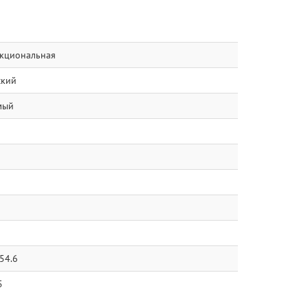
кциональная
ский
мый
54.6
5