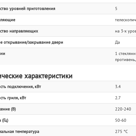
ство уровней приготовления
5
вляющие
телескопи
ство направляющих
на 3-х ур
е открывание/закрывание двери
Да
вни
1 стеклянн
противень,
ические характеристики
ть подключения, кВт
3.4
ть гриля, кВт
2.7
ение (В)
220-240
 (Гц)
50-60
альная температура
275 °C