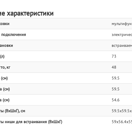
е характеристики
ховки
мультифун
 подключения
электриче
тановки
встраивае
(л)
73
то, кг
48
(см)
59.5
 (см)
59.5
 (см)
54.6
ы (ВхШхГ), см
59.5х59.5х
ты ниши для встраивания (ВхШхГ)
59х56.4х5