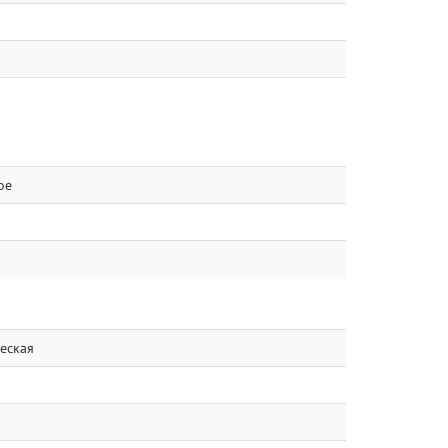
ое
еская