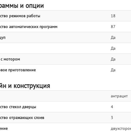
раммы и опции
ство режимов работы
18
ство автоматических программ
87
щуп
Да
Да
 с мотором
Да
вое приготовление
Да
йн и конструкция
антрацит
ство стекол дверцы
4
ство отражающих слоев
3
ение
двухсторо