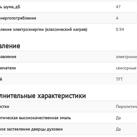
ь шума, дБ
47
энергопотребления
А
ление электроэнергии (классический нагрев)
0.94
вление
равления
электронн
ючатели
сенсорные
й
TFT
лнительные характеристики
истки
Пиролитич
тическая высококачественная эмаль
Да
ое застекление дверцы духовки
Да