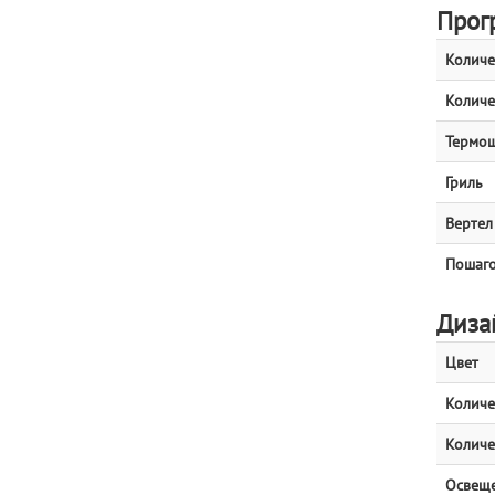
Прог
Количе
Количе
Термо
Гриль
Вертел
Пошаго
Диза
Цвет
Количе
Количе
Освещ