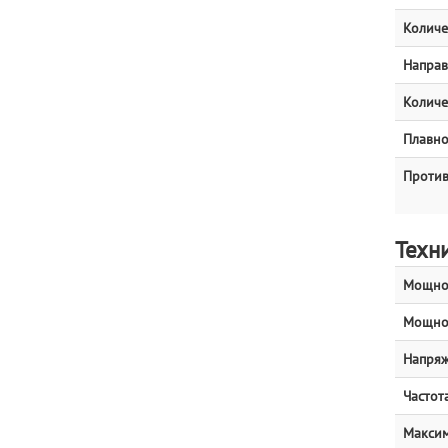
Количе
Напра
Количе
Плавно
Проти
Техн
Мощнос
Мощнос
Напряж
Частота
Максим