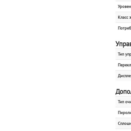
Уровен
Класс 
Потреб
Упра
Тип уп
Перекл
Диспле
Допо
Тип оч
Пироли
Сплошн