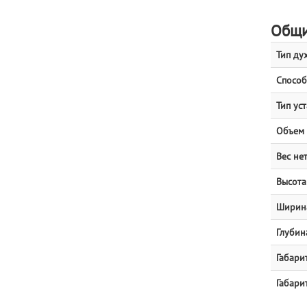
Общи
Тип ду
Способ
Тип ус
Объем 
Вес нет
Высота 
Ширина
Глубина
Габарит
Габари