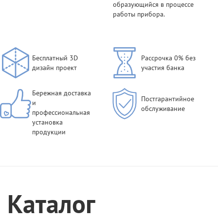
образующийся в процессе
работы прибора.
Бесплатный 3D
Рассрочка 0% без
дизайн проект
участия банка
Бережная доставка
Постгарантийное
и
обслуживание
профессиональная
установка
продукции
Каталог