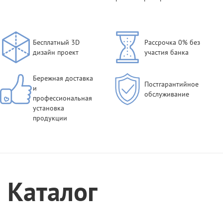
Бесплатный 3D
Рассрочка 0% без
дизайн проект
участия банка
Бережная доставка
Постгарантийное
и
обслуживание
профессиональная
установка
продукции
Каталог