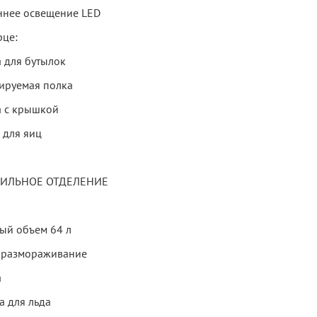
ннее освещение LED
рце:
а для бутылок
лируемая полка
а с крышкой
 для яиц
ИЛЬНОЕ ОТДЕЛЕНИЕ
ый объем 64 л
 размораживание
а
а для льда