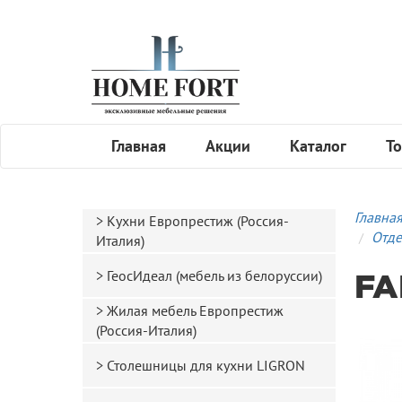
Главная
Акции
Каталог
То
Главна
Кухни Европрестиж (Россия-
Отде
Италия)
ГеосИдеал (мебель из белоруссии)
FA
Жилая мебель Европрестиж
(Россия-Италия)
Столешницы для кухни LIGRON