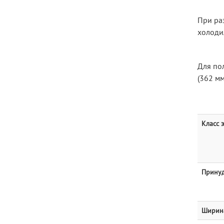
При ра
холоди
Для по
(362 мм
Класс 
Принуд
Ширина