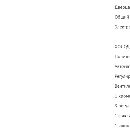
Дверца
Общий 
Электр
ХОЛОД
Полезн
Автома
Регули
Вентиля
1 хром
3 регу
1 фикс
1 ящик