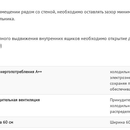
змещении рядом со стеной, необходимо оставлять зазор миним
льника.
лного выдвижения внутренних ящиков необходимо открытие д
)
энергопотребления A++
холодильн
электроэне
сохраняя 
обеспечив
ительная вентиляция
Принудите
холодильн
распределя
 60 см
Ширина 60