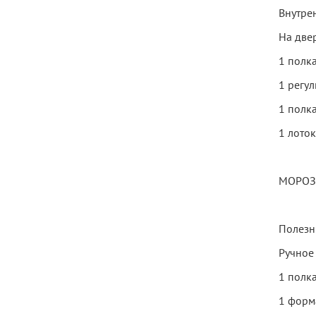
Внутре
На две
1 полк
1 регу
1 полк
1 лоток
МОРОЗ
Полезн
Ручное
1 полк
1 форм