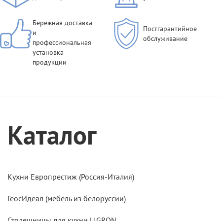
Бережная доставка
Постгарантийное
и
обслуживание
профессиональная
установка
продукции
Каталог
Кухни Европрестиж (Россия-Италия)
ГеосИдеал (мебель из белоруссии)
Столешницы для кухни LIGRON