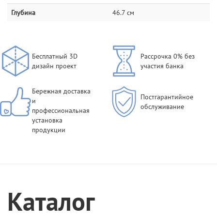
Глубина
46.7 см
Бесплатный 3D
Рассрочка 0% без
дизайн проект
участия банка
Бережная доставка
Постгарантийное
и
обслуживание
профессиональная
установка
продукции
Каталог