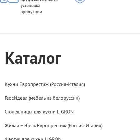
установка
продукции
Каталог
Кухни Европрестиж (Россия-Италия)
ГеосИдеал (мебель из белоруссии)
Столешницы для кухни LIGRON
Жилая мебель Европрестиж (Россия-Италия)
Фартук для кухни LIGRON