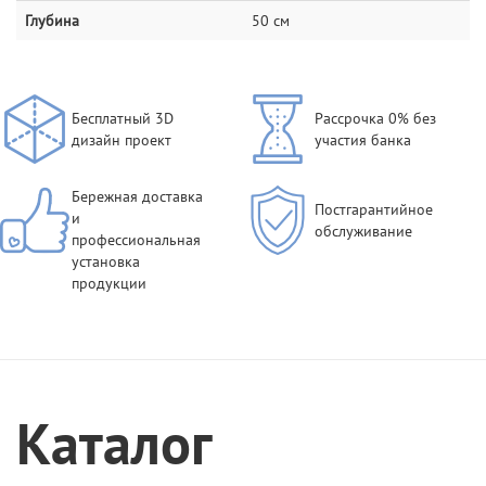
Глубина
50 см
Бесплатный 3D
Рассрочка 0% без
дизайн проект
участия банка
Бережная доставка
Постгарантийное
и
обслуживание
профессиональная
установка
продукции
Каталог