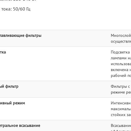
 тока: 50/60 Гц
лавливающие фильтры
Многослой
осуществля
тка
Подсветка
лампами н
использов
включена 
рабочей п
ый фильтр
Фильтры с 
режиме рец
сивный режим
Интенсивн
максималь
стойких за
тральное всасывание
Всасывание