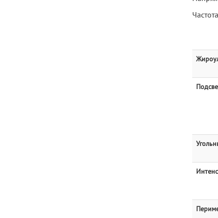
Частота
Жироу
Подсве
Угольн
Интен
Периме