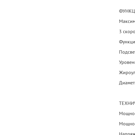
ФУНКЦ
Максим
3 скор
Функци
Подсве
Уровень
Жироул
Диамет
ТЕХНИ
Мощнос
Мощнос
Напряж