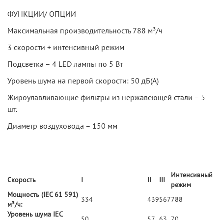
ФУНКЦИИ/ ОПЦИИ
Максимальная производительность 788 м³/ч
3 скорости + интенсивный режим
Подсветка – 4 LED лампы по 5 Вт
Уровень шума на первой скорости: 50 дБ(А)
Жироулавливающие фильтры из нержавеющей стали – 5
шт.
Диаметр воздуховода – 150 мм
Интенсивный
Скорость
I
II
III
режим
Мощность (IEC 61 591)
334
439
567
788
м³/ч:
Уровень шума IEC
50
57
63
70