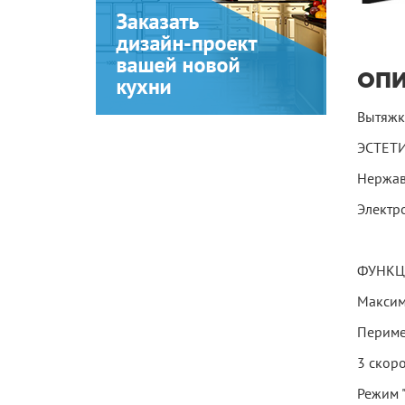
ОП
Вытяжк
ЭСТЕТИ
Нержав
Электр
ФУНКЦ
Максим
Периме
3 скор
Режим "