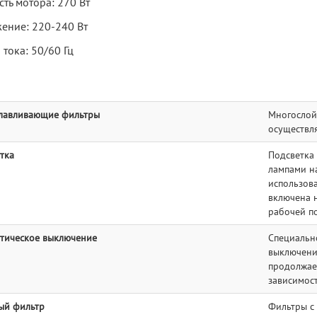
ть мотора: 270 Вт
ение: 220-240 Вт
 тока: 50/60 Гц
лавливающие фильтры
Многослой
осуществля
тка
Подсветка
лампами н
использов
включена 
рабочей п
тическое выключение
Специальн
выключени
продолжает
зависимост
ый фильтр
Фильтры с 