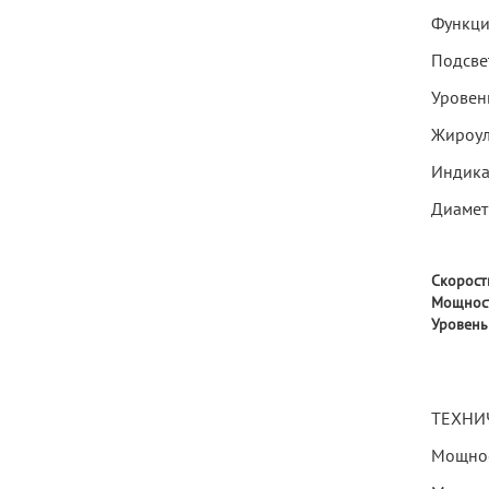
Функци
Подсвет
Уровень
Жироул
Индика
Диамет
Скорост
Мощность
Уровень
ТЕХНИ
Мощнос