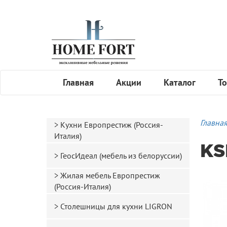
Главная
Акции
Каталог
То
Главна
Кухни Европрестиж (Россия-
Италия)
KS
ГеосИдеал (мебель из белоруссии)
Жилая мебель Европрестиж
(Россия-Италия)
Столешницы для кухни LIGRON