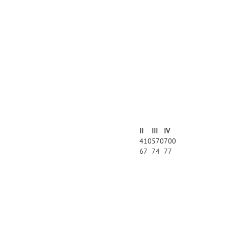
II
III
IV
410
570
700
67
74
77