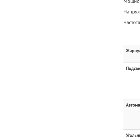
Мощнос
Напряж
Частота
Жироу
Подсве
Автома
Угольн