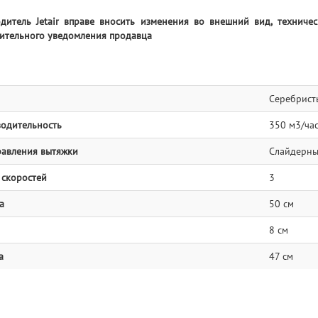
дитель Jetair вправе вносить изменения во внешний вид, техниче
ительного уведомления продавца
Серебрист
одительность
350 м3/ча
равления вытяжки
Слайдерн
 скоростей
3
а
50 см
8 см
а
47 см