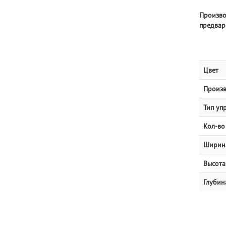
Произво
предвар
Цвет
Произв
Тип уп
Кол-во
Ширин
Высота
Глубин