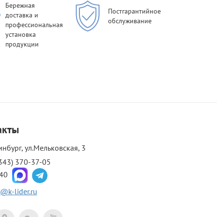
Бережная
Постгарантийное
доставка и
обслуживание
профессиональная
установка
продукции
акты
инбург, ул.Мельковская, 3
343) 370-37-05
-40
@k-lider.ru