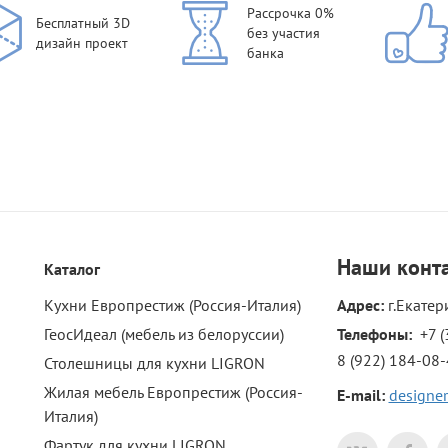
Рассрочка 0%
Бесплатный 3D
без участия
дизайн проект
банка
Наши
конт
Каталог
Кухни Европрестиж (Россия-Италия)
Адрес:
г.Екатер
ГеосИдеал (мебель из белоруссии)
Телефоны: 
+7 (
8 (922) 184-08
Столешницы для кухни LIGRON
Жилая мебель Европрестиж (Россия-
E-mail:
designer
Италия)
Фартук для кухни LIGRON