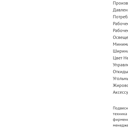
Произв
Давлен
Потреб
Рабоче
Рабоче
Освещен
Минима
Ширина
Цвет Н
Управл
Откиды
Угольн
Жирово
Аксесс
Подвесн
техника
фирменн
менедже