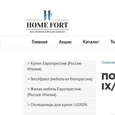
Главная
Акции
Каталог
То
Главна
Кухни Европрестиж (Россия-
Италия)
ПО
ГеосИдеал (мебель из белоруссии)
IX
Жилая мебель Европрестиж
(Россия-Италия)
Столешницы для кухни LIGRON