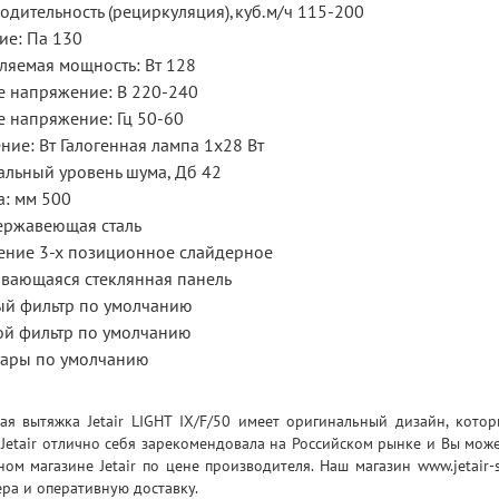
одительность (рециркуляция),куб.м/ч 115-200
ие: Па 130
ляемая мощность: Вт 128
е напряжение: В 220-240
е напряжение: Гц 50-60
ие: Вт Галогенная лампа 1x28 Вт
льный уровень шума, Дб 42
: мм 500
ержавеющая сталь
ение 3-х позиционное слайдерное
вающаяся стеклянная панель
ый фильтр по умолчанию
й фильтр по умолчанию
уары по умолчанию
ая вытяжка Jetair LIGHT IX/F/50 имеет оригинальный дизайн, кото
 Jetair отлично себя зарекомендовала на Российском рынке и Вы може
ом магазине Jetair по цене производителя. Наш магазин www.jetair-
ра и оперативную доставку.