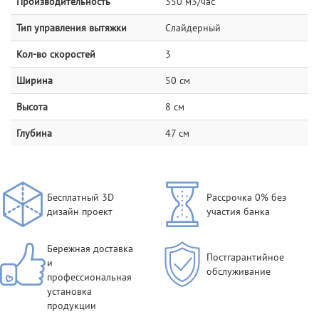
Производительность
350 м3/час
Тип управления вытяжки
Слайдерный
Кол-во скоростей
3
Ширина
50 см
Высота
8 см
Глубина
47 см
Бесплатный 3D
Рассрочка 0% без
дизайн проект
участия банка
Бережная доставка
Постгарантийное
и
обслуживание
профессиональная
установка
продукции