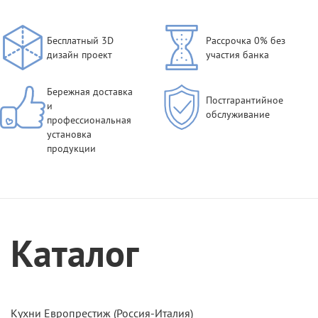
Бесплатный 3D
Рассрочка 0% без
дизайн проект
участия банка
Бережная доставка
Постгарантийное
и
обслуживание
профессиональная
установка
продукции
Каталог
Кухни Европрестиж (Россия-Италия)