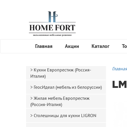
Главная
Акции
Каталог
То
Главна
Кухни Европрестиж (Россия-
Италия)
LM
ГеосИдеал (мебель из белоруссии)
Жилая мебель Европрестиж
(Россия-Италия)
Столешницы для кухни LIGRON