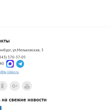
акты
инбург, ул.Мельковская, 3
343) 370-37-05
-40
@k-lider.ru
на свежие новости