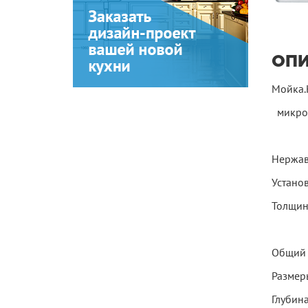
ОП
Мойка.
микро
Нержав
Устано
Толщин
Общий 
Размер
Глубин