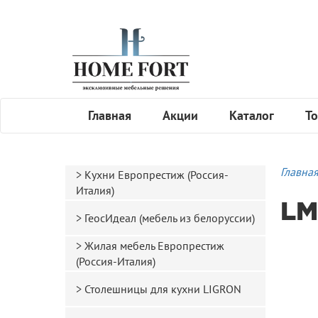
Главная
Акции
Каталог
То
Главна
Кухни Европрестиж (Россия-
Италия)
LM
ГеосИдеал (мебель из белоруссии)
Жилая мебель Европрестиж
(Россия-Италия)
Столешницы для кухни LIGRON