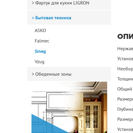
Фартук для кухни LIGRON
Бытовая техника
ASKO
ОП
Falmec
Нержав
Smeg
Устано
Vzug
Необор
Обеденные зоны
Толщин
Общий 
Размер
Глубин
Размер
Установ