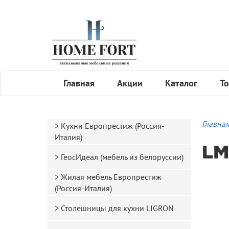
Главная
Акции
Каталог
То
Главна
Кухни Европрестиж (Россия-
Италия)
LM
ГеосИдеал (мебель из белоруссии)
Жилая мебель Европрестиж
(Россия-Италия)
Столешницы для кухни LIGRON