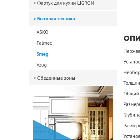
Фартук для кухни LIGRON
Бытовая техника
ASKO
ОП
Falmec
Нержав
Smeg
Устано
Vzug
Необор
Обеденные зоны
Толщин
Общий 
Размер
Глубин
Размер
Установ