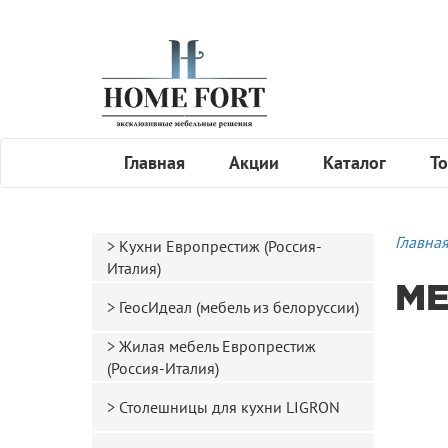
Главная
Акции
Каталог
То
Главна
Кухни Европрестиж (Россия-
Италия)
M
ГеосИдеал (мебель из белоруссии)
Жилая мебель Европрестиж
(Россия-Италия)
Столешницы для кухни LIGRON