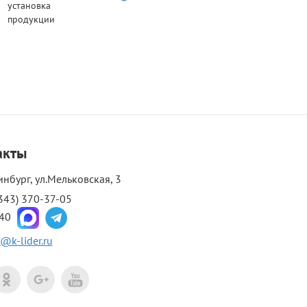
установка
продукции
акты
инбург, ул.Мельковская, 3
343) 370-37-05
-40
@k-lider.ru