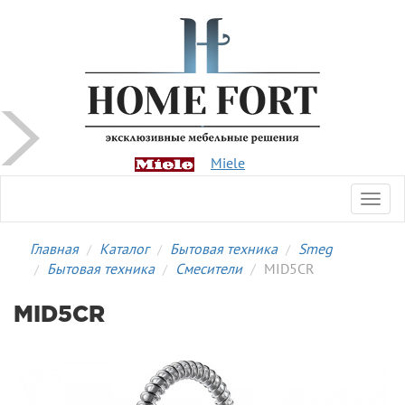
Miele
Toggl
navig
Главная
Каталог
Бытовая техника
Smeg
Бытовая техника
Смесители
MID5CR
MID5CR