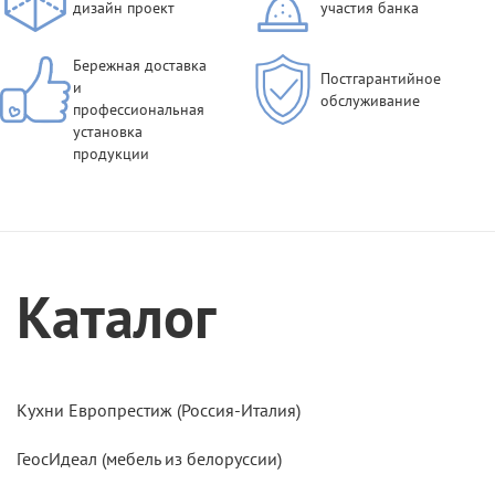
дизайн проект
участия банка
Бережная доставка
Постгарантийное
и
обслуживание
профессиональная
установка
продукции
Каталог
Кухни Европрестиж (Россия-Италия)
ГеосИдеал (мебель из белоруссии)