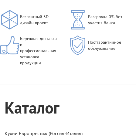
Бесплатный 3D
Рассрочка 0% без
дизайн проект
участия банка
Бережная доставка
Постгарантийное
и
обслуживание
профессиональная
установка
продукции
Каталог
Кухни Европрестиж (Россия-Италия)