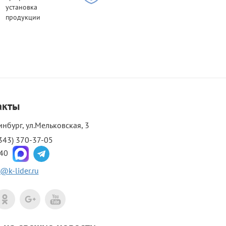
установка
продукции
акты
инбург, ул.Мельковская, 3
343) 370-37-05
-40
@k-lider.ru