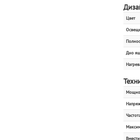
Диза
Цвет
Освеще
Полнос
Дно я
Нагрев
Техн
Мощнос
Напряж
Частота
Максим
Вмести