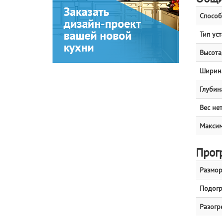
Способ
Тип ус
Высота,
Ширина
Глубина
Вес нет
Максим
Прог
Размо
Подогр
Разогр