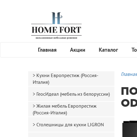
Главная
Акции
Каталог
То
Главна
Кухни Европрестиж (Россия-
Италия)
ПО
ГеосИдеал (мебель из белоруссии)
OD
Жилая мебель Европрестиж
(Россия-Италия)
Столешницы для кухни LIGRON