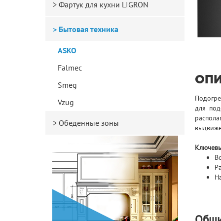
Фартук для кухни LIGRON
Бытовая техника
ASKO
Falmec
ОП
Smeg
Подогре
Vzug
для под
распола
Обеденные зоны
выдвиже
Ключевы
В
Р
Н
Общи