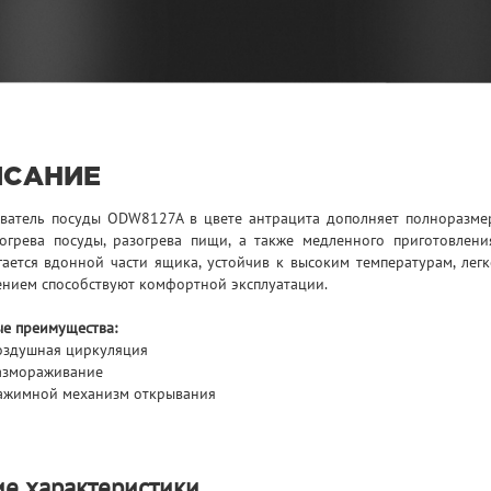
ИСАНИЕ
ватель посуды ODW8127A в
цвете антрацита дополняет полноразме
огрева посуды, разогрева пищи, а
также медленного приготовлени
гается в
донной части ящика, устойчив к
высоким температурам, легк
нием способствуют комфортной эксплуатации.
е преимущества:
оздушная циркуляция
азмораживание
ажимной механизм открывания
е характеристики