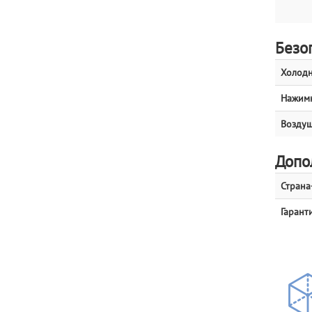
Безо
Холод
Нажимн
Воздуш
Допо
Страна
Гаранти