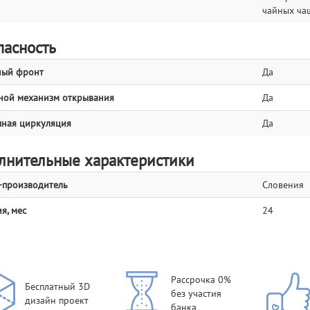
чайных ча
пасность
ный фронт
Да
ой механизм открывания
Да
ная циркуляция
Да
лнительные характеристики
-производитель
Словения
я, мес
24
Рассрочка 0%
Бесплатный 3D
без участия
дизайн проект
банка