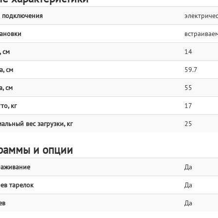
 подключения
электриче
тановки
встраивае
 см
14
, см
59.7
, см
55
то, кг
17
альный вес загрузки, кг
25
раммы и опции
раживание
Да
ев тарелок
Да
ев
Да