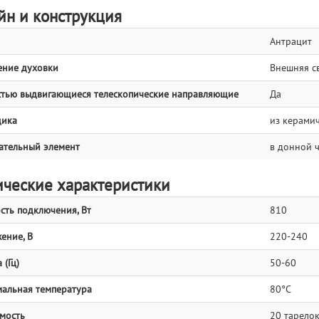
йн и конструкция
Антрацит
ние духовки
Внешняя с
тью выдвигающиеся телескопические направляющие
Да
щика
из керамич
ательный элемент
в донной 
ические характеристики
ть подключения, Вт
810
ение, В
220-240
 (Гц)
50-60
альная температура
80°C
мость
20 тарело