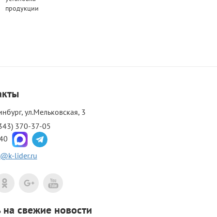
продукции
акты
инбург, ул.Мельковская, 3
343) 370-37-05
-40
@k-lider.ru
на свежие новости