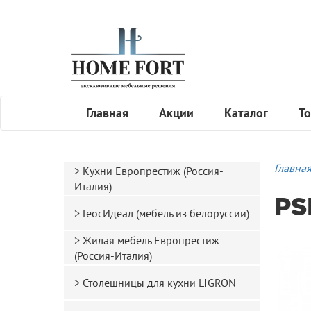
Главная
Акции
Каталог
То
Главна
Кухни Европрестиж (Россия-
Италия)
PS
ГеосИдеал (мебель из белоруссии)
Жилая мебель Европрестиж
(Россия-Италия)
Столешницы для кухни LIGRON