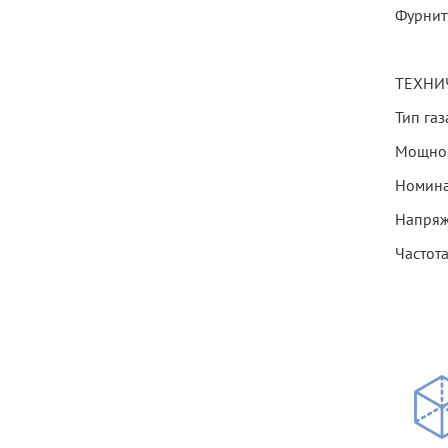
Фурниту
ТЕХНИ
Тип га
Мощнос
Номинал
Напряж
Частота