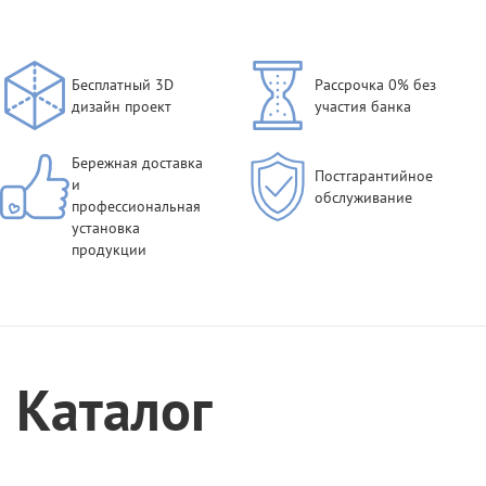
Бесплатный 3D
Рассрочка 0% без
дизайн проект
участия банка
Бережная доставка
Постгарантийное
и
обслуживание
профессиональная
установка
продукции
Каталог