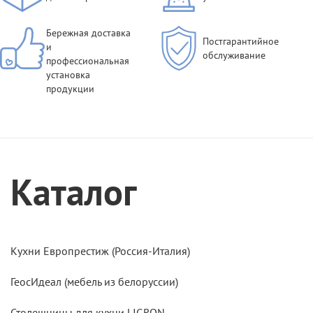
Бережная доставка
Постгарантийное
и
обслуживание
профессиональная
установка
продукции
Каталог
Кухни Европрестиж (Россия-Италия)
ГеосИдеал (мебель из белоруссии)
Столешницы для кухни LIGRON