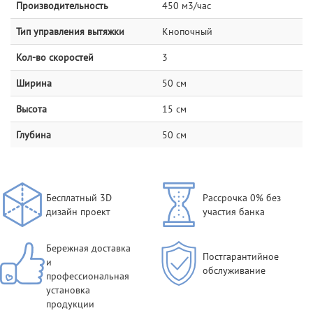
Производительность
450 м3/час
Тип управления вытяжки
Кнопочный
Кол-во скоростей
3
Ширина
50 см
Высота
15 см
Глубина
50 см
Бесплатный 3D
Рассрочка 0% без
дизайн проект
участия банка
Бережная доставка
Постгарантийное
и
обслуживание
профессиональная
установка
продукции