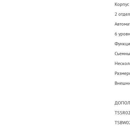
Корпус
2 отдел
Автома
6 уров
Функци
Съемны
Нескол
Размеры
Внешни
ДОПОЛ
TSSR02 
TSBW02 