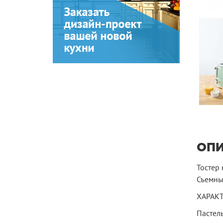
ОП
Тостер 
Съемны
ХАРАК
Пастел