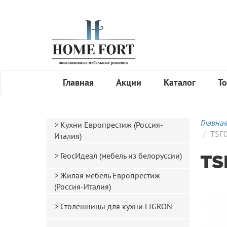
Главная
Акции
Каталог
То
Главна
Кухни Европрестиж (Россия-
TSF
Италия)
ГеосИдеал (мебель из белоруссии)
TS
Жилая мебель Европрестиж
(Россия-Италия)
Столешницы для кухни LIGRON