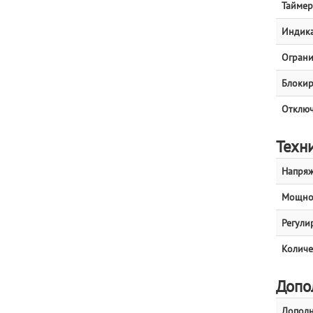
Таймер
Индика
Ограни
Блокир
Отключ
Техн
Напряж
Мощнос
Регули
Количе
Допо
Дополн