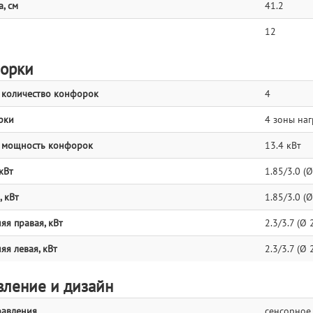
, см
41.2
12
орки
количество конфорок
4
рки
4 зоны наг
 мощность конфорок
13.4 кВт
кВт
1.85/3.0 (Ø
, кВт
1.85/3.0 (Ø
яя правая, кВт
2.3/3.7 (Ø 
яя левая, кВт
2.3/3.7 (Ø 
вление и дизайн
равления
сенсорное