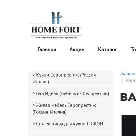
Главная
Акции
Каталог
То
Главна
Кухни Европрестиж (Россия-
Варо
Италия)
ГеосИдеал (мебель из белоруссии)
ВА
Жилая мебель Европрестиж
(Россия-Италия)
Столешницы для кухни LIGRON