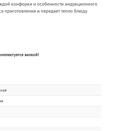
аждой конфорки и особенности индукционного
са приготовления и передает тепло блюду
омплектуется вилкой!
ная
ая