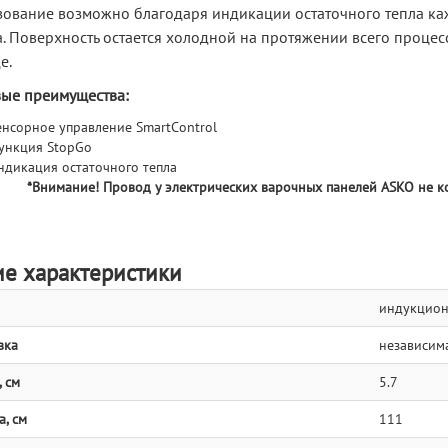
зование возможно благодаря индикации остаточного тепла к
а. Поверхность остается холодной на протяжении всего процес
е.
ые преимущества:
енсорное управление SmartControl
ункция StopGo
ндикация остаточного тепла
*Внимание! Провод у электрических варочных панелей ASKO не к
е характеристики
индукцион
вка
независим
 см
5.7
, см
111