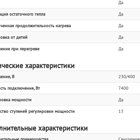
Да
ция остаточного тепла
Да
ченная продолжительность нагрева
Да
овка от детей
Да
ение при перегреве
Да
ические характеристики
ение, В
230/400
ть подключения, Вт
7400
ровка мощности
Да
ство ступеней регулировки мощности
13
лнительные характеристики
ительные преимущества
Сенсорное 