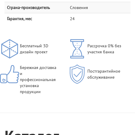
Страна-производитель
Словения
Гарантия, мес
24
Бесплатный 3D
Рассрочка 0% без
дизайн проект
участия банка
Бережная доставка
Постгарантийное
и
обслуживание
профессиональная
установка
продукции