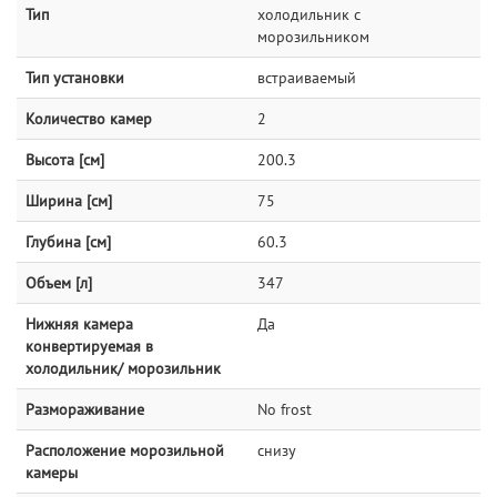
Тип
холодильник с
морозильником
Тип установки
встраиваемый
Количество камер
2
Высота [см]
200.3
Ширина [см]
75
Глубина [см]
60.3
Объем [л]
347
Нижняя камера
Да
конвертируемая в
холодильник/ морозильник
Размораживание
No frost
Расположение морозильной
снизу
камеры