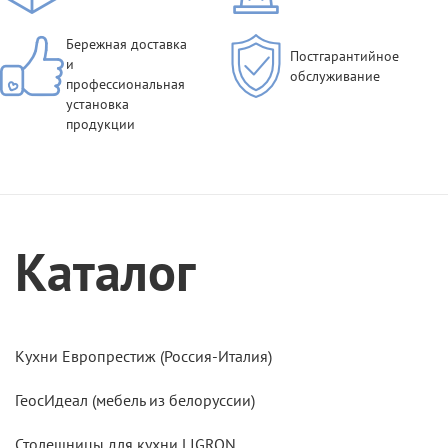
Бережная доставка
Постгарантийное
и
обслуживание
профессиональная
установка
продукции
Каталог
Кухни Европрестиж (Россия-Италия)
ГеосИдеал (мебель из белоруссии)
Столешницы для кухни LIGRON