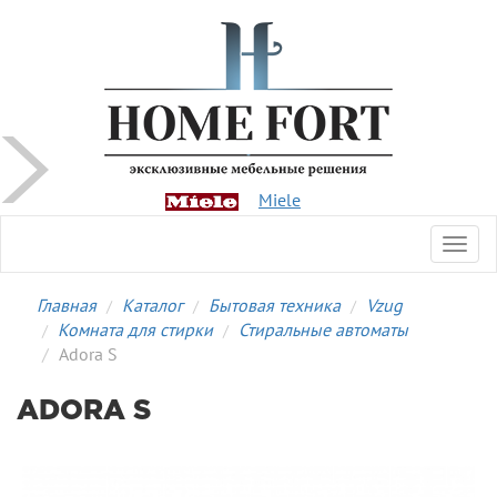
Miele
Toggl
navig
Главная
Каталог
Бытовая техника
Vzug
Комната для стирки
Стиральные автоматы
Adora S
ADORA S