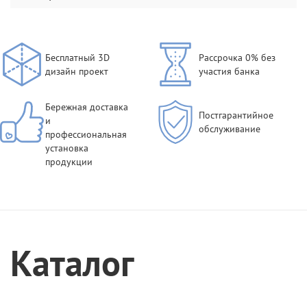
Бесплатный 3D
Рассрочка 0% без
дизайн проект
участия банка
Бережная доставка
Постгарантийное
и
обслуживание
профессиональная
установка
продукции
Каталог